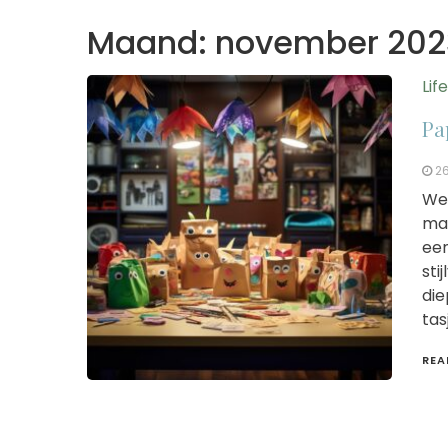
Maand:
november 202
Lif
Pa
2
Wee
maa
een
sti
die
tas
REA