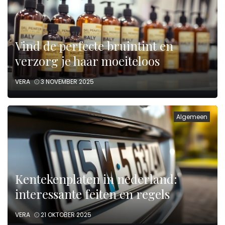
Vind de perfecte bruintint en
verzorg je haar moeiteloos
VERA
3 NOVEMBER 2025
Algemeen
Kentekenplaten in nederland:
interessante feiten en regels
VERA
21 OKTOBER 2025