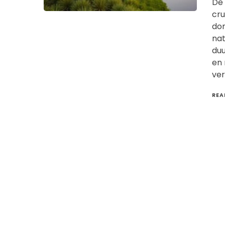
De 
cru
dom
nat
du
en 
ver
REA