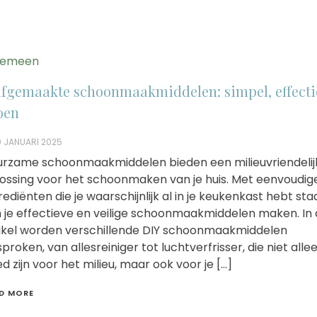
gemeen
lfgemaakte schoonmaakmiddelen: simpel, effecti
oen
 JANUARI 2025
rzame schoonmaakmiddelen bieden een milieuvriendelij
ossing voor het schoonmaken van je huis. Met eenvoudig
rediënten die je waarschijnlijk al in je keukenkast hebt sta
 je effectieve en veilige schoonmaakmiddelen maken. In 
ikel worden verschillende DIY schoonmaakmiddelen
proken, van allesreiniger tot luchtverfrisser, die niet alle
d zijn voor het milieu, maar ook voor je […]
D MORE