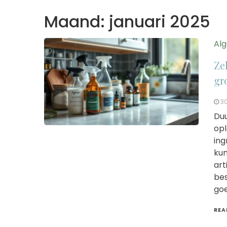
Maand:
januari 2025
Al
Ze
gr
30
Duu
opl
ing
kun
art
bes
goe
REA