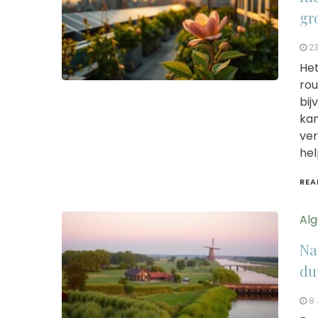
gr
23
Het
rou
bij
kam
ver
hel
REA
Al
Na
du
8 