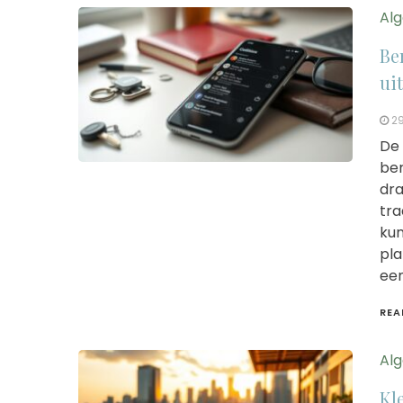
Al
Be
ui
29
De 
be
dra
tra
kun
pla
een
REA
Al
Kl