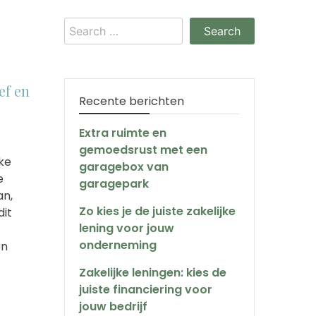
Search
for:
ef en
Recente berichten
Extra ruimte en
gemoedsrust met een
ke
garagebox van
e
garagepark
an,
Zo kies je de juiste zakelijke
dit
lening voor jouw
onderneming
en
Zakelijke leningen: kies de
juiste financiering voor
jouw bedrijf