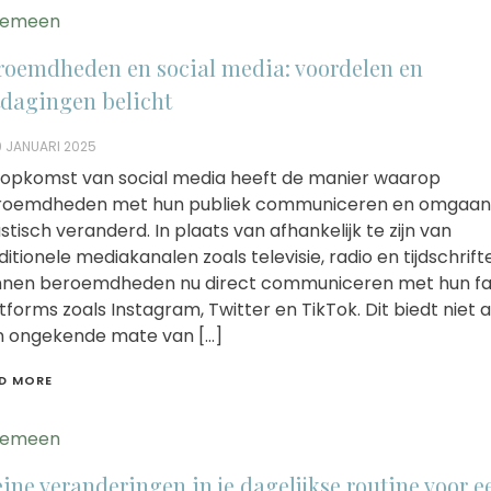
gemeen
roemdheden en social media: voordelen en
tdagingen belicht
 JANUARI 2025
opkomst van social media heeft de manier waarop
roemdheden met hun publiek communiceren en omgaan
stisch veranderd. In plaats van afhankelijk te zijn van
ditionele mediakanalen zoals televisie, radio en tijdschrift
nen beroemdheden nu direct communiceren met hun fa
tforms zoals Instagram, Twitter en TikTok. Dit biedt niet a
 ongekende mate van […]
D MORE
gemeen
eine veranderingen in je dagelijkse routine voor e