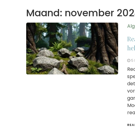
Maand:
november 202
Al
Re
he
5
Rea
spe
det
vor
gam
Mod
rea
REA