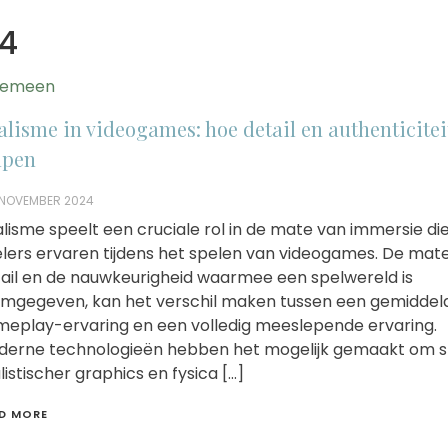
4
gemeen
alisme in videogames: hoe detail en authenticitei
lpen
 NOVEMBER 2024
lisme speelt een cruciale rol in de mate van immersie di
lers ervaren tijdens het spelen van videogames. De mat
ail en de nauwkeurigheid waarmee een spelwereld is
mgegeven, kan het verschil maken tussen een gemiddel
eplay-ervaring en een volledig meeslepende ervaring.
erne technologieën hebben het mogelijk gemaakt om s
listischer graphics en fysica […]
D MORE