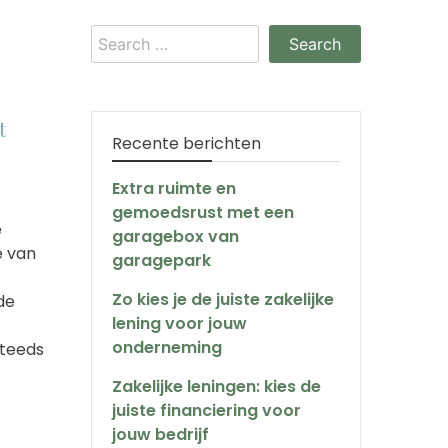
Search
for:
t
Recente berichten
Extra ruimte en
gemoedsrust met een
e
garagebox van
e van
garagepark
Zo kies je de juiste zakelijke
de
lening voor jouw
onderneming
teeds
Zakelijke leningen: kies de
juiste financiering voor
jouw bedrijf