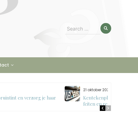
Search
for:
tact
21 oktober 2025
Kentekenplaten in nederland: interessante
feiten en regels