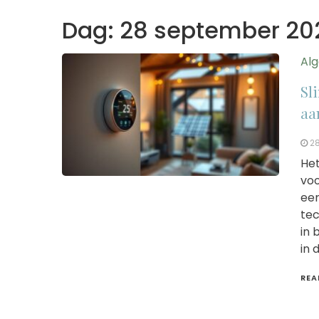
Dag:
28 september 20
Al
Sl
aa
2
Het
voo
een
tec
in 
in d
REA