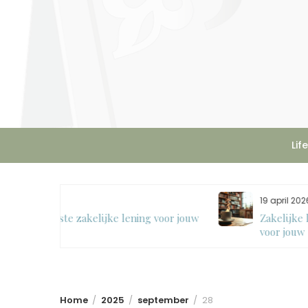
Skip
to
content
Lif
19 april 2026
g voor jouw
Zakelijke leningen: kies de juiste financier
voor jouw bedrijf
Home
2025
september
28