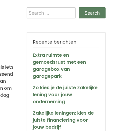
Search
for:
Recente berichten
Extra ruimte en
gemoedsrust met een
s iets
garagebox van
assend
garagepark
van
Zo kies je de juiste zakelijke
en om
lening voor jouw
 dag
onderneming
Zakelijke leningen: kies de
juiste financiering voor
jouw bedrijf