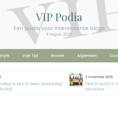
VIP Podia
Een podia voor interessante blogs
8 August 2026
estyle
Vrije Tijd
Wonen
Algemeen
Con
3 november 2025
ing
Vind de perfecte bruintint en verzorg je haar
moeiteloos